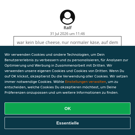
Ralf
31 Jul 2026 um 11:46
war kein blue cheese, nur normaler käse, auf dem
Undertaker. Geschmacklich riesen unterschied,
essen war kalt und kam nach 1/1.5std. Ich will
Wir verwenden Cookies und andere Technologien, um Dein
mein Geld zurück!
Benutzererlebnis zu verbessern und zu personalisieren, für Analysen zur
Optimierung und Werbung in Zusammenarbeit mit Dritten. Wir
verwenden unsere eigenen Cookies und Cookies von Dritten. Wenn Du
auf OK klickst, akzeptierst Du die Verwendung aller Cookies. Wir setzen
immer notwendige Cookies. Wähle
Einstellungen verwalten
, um zu
entscheiden, welche Cookies Du akzeptieren möchtest, um Deine
Präferenzen anzupassen und um weitere Informationen zu finden.
OK
Essentielle